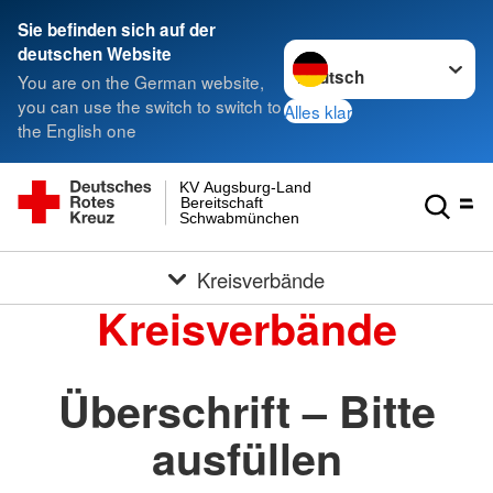
Sie befinden sich auf der
Sprache wechseln zu
deutschen Website
You are on the German website,
you can use the switch to switch to
Alles klar
the English one
KV Augsburg-Land
Bereitschaft
Schwabmünchen
Kreisverbände
Kreisverbände
Überschrift – Bitte
ausfüllen