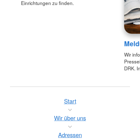
Einrichtungen zu finden.
Meld
Wir inf
Pressei
DRK. In
Start
Wir über uns
Adressen