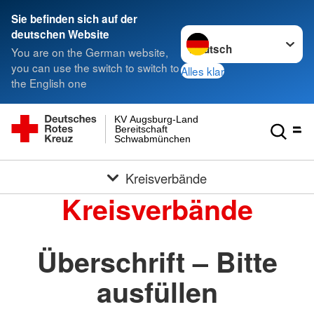
Sie befinden sich auf der
Sprache wechseln zu
deutschen Website
You are on the German website,
you can use the switch to switch to
Alles klar
the English one
KV Augsburg-Land
Bereitschaft
Schwabmünchen
Kreisverbände
Kreisverbände
Überschrift – Bitte
ausfüllen