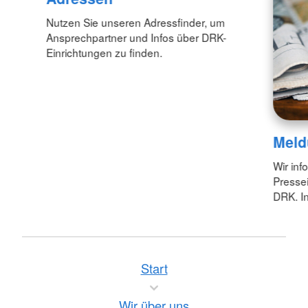
Nutzen Sie unseren Adressfinder, um
Ansprechpartner und Infos über DRK-
Einrichtungen zu finden.
Meld
Wir inf
Pressei
DRK. In
Start
Wir über uns