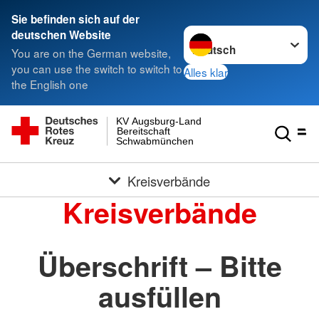
Sie befinden sich auf der
Sprache wechseln zu
deutschen Website
You are on the German website,
you can use the switch to switch to
Alles klar
the English one
KV Augsburg-Land
Bereitschaft
Schwabmünchen
Kreisverbände
Kreisverbände
Überschrift – Bitte
ausfüllen