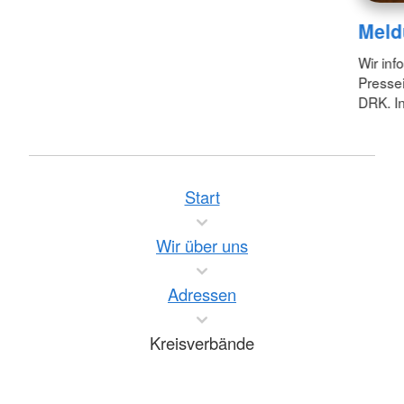
Meld
Wir inf
Pressei
DRK. In
Start
Wir über uns
Adressen
Kreisverbände