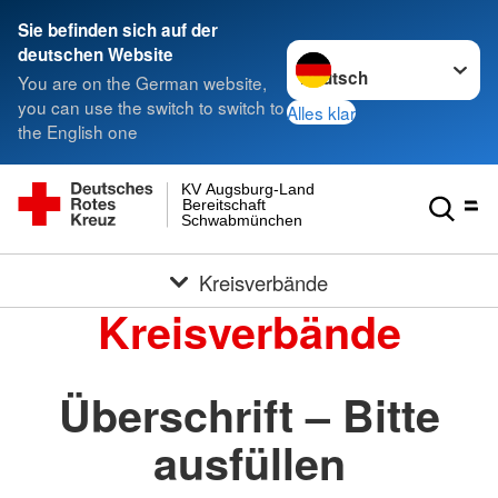
Sie befinden sich auf der
Sprache wechseln zu
deutschen Website
You are on the German website,
you can use the switch to switch to
Alles klar
the English one
KV Augsburg-Land
Bereitschaft
Schwabmünchen
Kreisverbände
Kreisverbände
Überschrift – Bitte
ausfüllen