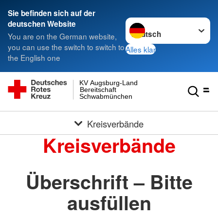
Sie befinden sich auf der
Sprache wechseln zu
deutschen Website
You are on the German website,
you can use the switch to switch to
Alles klar
the English one
KV Augsburg-Land
Bereitschaft
Schwabmünchen
Kreisverbände
Kreisverbände
Überschrift – Bitte
ausfüllen