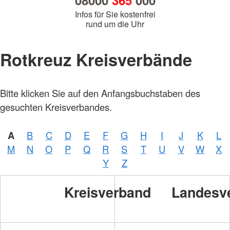
08000
365
000
Infos für Sie kostenfrei
rund um die Uhr
Rotkreuz Kreisverbände
Bitte klicken Sie auf den Anfangsbuchstaben des
gesuchten Kreisverbandes.
A
B
C
D
E
F
G
H
I
J
K
L
M
N
O
P
Q
R
S
T
U
V
W
X
Y
Z
Kreisverband
Landesv