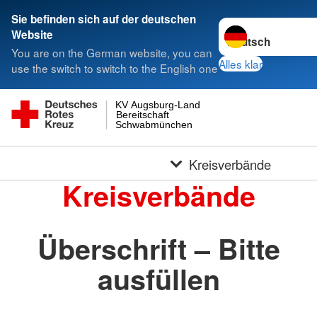
Sie befinden sich auf der deutschen
Sprache wechseln 
Website
You are on the German website, you can
Alles klar
use the switch to switch to the English one
KV Augsburg-Land
Bereitschaft
Schwabmünchen
Kreisverbände
Kreisverbände
Überschrift – Bitte
ausfüllen