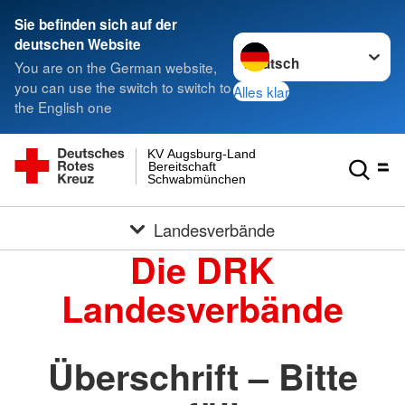
Sie befinden sich auf der
Sprache wechseln zu
deutschen Website
You are on the German website,
you can use the switch to switch to
Alles klar
the English one
KV Augsburg-Land
Bereitschaft
Schwabmünchen
Landesverbände
Die DRK
Landesverbände
Überschrift – Bitte