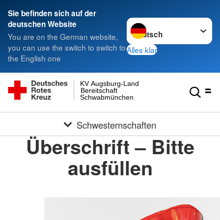
Sie befinden sich auf der
Sprache wechseln zu
deutschen Website
You are on the German website,
you can use the switch to switch to
Alles klar
the English one
KV Augsburg-Land
Bereitschaft
Schwabmünchen
Schwesternschaften
Überschrift – Bitte
ausfüllen