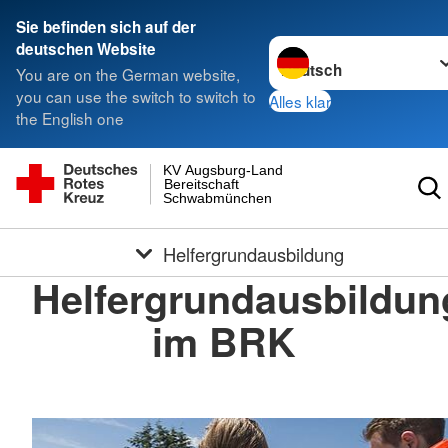
Sie befinden sich auf der
Sprache wechseln zu
deutschen Website
You are on the German website,
you can use the switch to switch to
Alles klar
the English one
KV Augsburg-Land
Bereitschaft
Schwabmünchen
Helfergrundausbildung
Helfergrundausbildun
im BRK